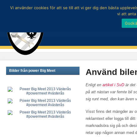
Vi använder cookies för att se till att vi ger dig den bästa uppl
vi att ant
Godk
Använd bile
Bilder från power Big Meet
Enligt en
artikel i SvD
är det 
på att nästan var femte bil so
sig runt med, den kan även va
Visst finns det mängder av ol
reklamtext eller logga till dit
marknadsöra sig på och design
retar upp någon annan med din