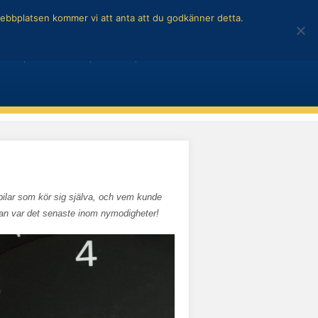
 webbplatsen kommer vi att anta att du godkänner detta.
Kontakta oss på
info@stylit.se
ILAR
BILNYHETER
TEKNIK
GARAGE
-bilar som kör sig själva, och vem kunde
ådan var det senaste inom nymodigheter!