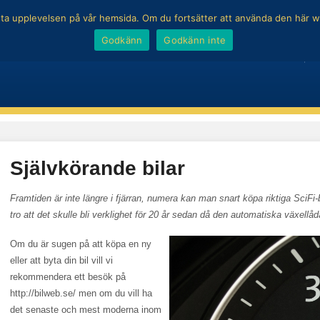
 bästa upplevelsen på vår hemsida. Om du fortsätter att använda den här
Godkänn
Godkänn inte
MOTORKULTUR
B
Självkörande bilar
Framtiden är inte längre i fjärran, numera kan man snart köpa riktiga SciFi
tro att det skulle bli verklighet för 20 år sedan då den automatiska växell
Om du är sugen på att köpa en ny
eller att byta din bil vill vi
rekommendera ett besök på
http://bilweb.se/ men om du vill ha
det senaste och mest moderna inom