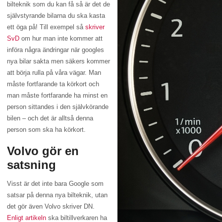
bilteknik som du kan få så är det de
självstyrande bilarna du ska kasta
ett öga på! Till exempel så
skriver
SvD
om hur man inte kommer att
införa några ändringar när googles
nya bilar sakta men säkers kommer
att börja rulla på våra vägar. Man
måste fortfarande ta körkort och
man måste fortfarande ha minst en
person sittandes i den självkörande
bilen – och det är alltså denna
person som ska ha körkort.
Volvo gör en
satsning
Visst är det inte bara Google som
satsar på denna nya bilteknik, utan
det gör även Volvo skriver DN.
Enligt artikeln
ska biltillverkaren ha