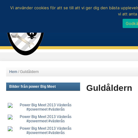
Vi använder cookies för att se till att vi ger dig den bästa uppl
vi att ant
Godk
Hem
/
Guldåldern
Guldåldern
Bilder från power Big Meet