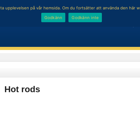
 bästa upplevelsen på vår hemsida. Om du fortsätter att använda den här
Godkänn
Godkänn inte
MOTORKULTUR
B
Hot rods