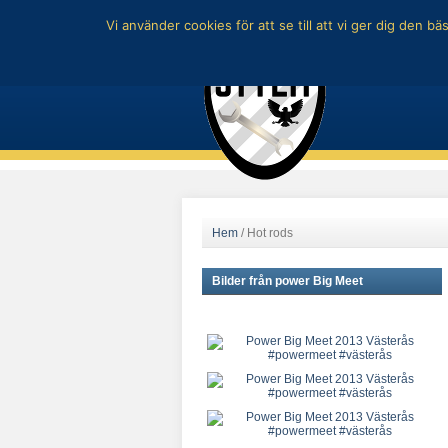
Vi använder cookies för att se till att vi ger dig den
Hem
/
Hot rods
Bilder från power Big Meet