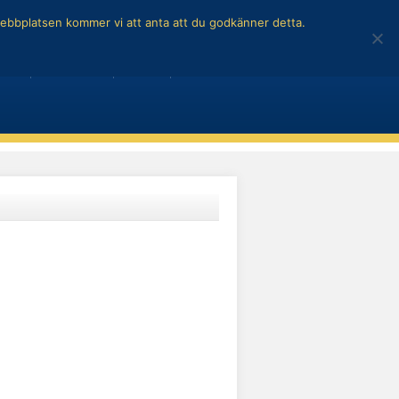
 webbplatsen kommer vi att anta att du godkänner detta.
Kontakta oss på
info@stylit.se
ILAR
BILNYHETER
TEKNIK
GARAGE