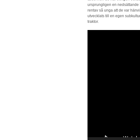
ursprungligen en nedsättande 
rentav så unga att de var hänvis
utvecklats till en egen subkul
traktor.
Videospelare