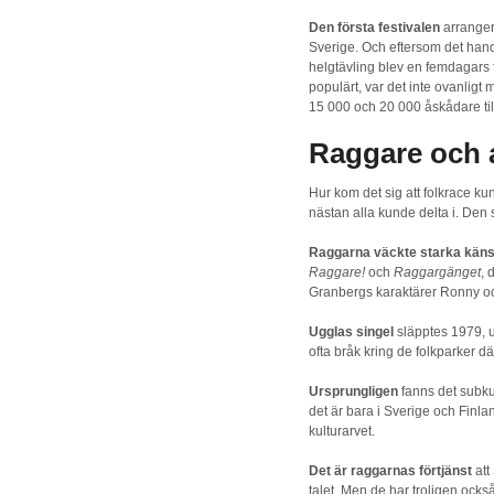
Den första festivalen
arranger
Sverige. Och eftersom det hand
helgtävling blev en femdagars fe
populärt, var det inte ovanligt
15 000 och 20 000 åskådare til
Raggare och 
Hur kom det sig att folkrace ku
nästan alla kunde delta i. Den
Raggarna väckte starka känsl
Raggare!
och
Raggargänget
, 
Granbergs karaktärer Ronny o
Ugglas singel
släpptes 1979, 
ofta bråk kring de folkparker 
Ursprungligen
fanns det subku
det är bara i Sverige och Finla
kulturarvet.
Det är raggarnas förtjänst
att
talet. Men de har troligen ocks